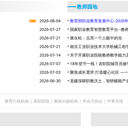
教师园地
2026-08-04
• 教育部职业教育发展中心-2026
2026-07-27
• 国家职业教育智慧教育平台--教
2026-07-21
• 唐永松：点亮一个人眼中的光
2026-07-21
• 南京工业职业技术大学机械工
2026-07-14
成一个“家”
• 关于开展职业院校教师教学能
2026-07-07
与国际传播能力提升、有效课堂认
• 18年坚守一线！农职院辅导员
2026-07-03
• 聚焦成长需求 打造暖心社区 
2026-06-30
季” 心理育人暖心实践
• 党建深耕职教沃土，智研赋能
教融合育匠兴业
教育行政机构
|
高职院校
|
教材出版机构
|
学会与协会
|
中青在线