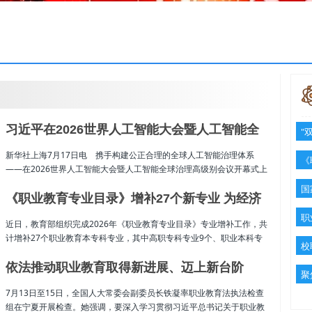
习近平在2026世界人工智能大会暨人工智能全
"
球治理高级别会议开幕式上的主旨讲话（全文）
新华社上海7月17日电 携手构建公正合理的全球人工智能治理体系
《
——在2026世界人工智能大会暨人工智能全球治理高级别会议开幕式上
的主旨讲话（2026年7月17日，上海）中华人民共和国主席 习近平尊
国
敬的各位同事、各位来宾，女士们，先生们，朋友们： 70年前，一
《职业教育专业目录》增补27个新专业 为经济
群年轻学…
职
社会高质量发展提供人才支撑
近日，教育部组织完成2026年《职业教育专业目录》专业增补工作，共
计增补27个职业教育本专科专业，其中高职专科专业9个、职业本科专
校
业18个，涉及14个专业大类，20个专业类。 专业是人才培养的基本
单元。此次专业目录增补紧扣国家“十五五”规划纲要和《教育发展“十
依法推动职业教育取得新进展、迈上新台阶
聚
五…
7月13日至15日，全国人大常委会副委员长铁凝率职业教育法执法检查
组在宁夏开展检查。她强调，要深入学习贯彻习近平总书记关于职业教