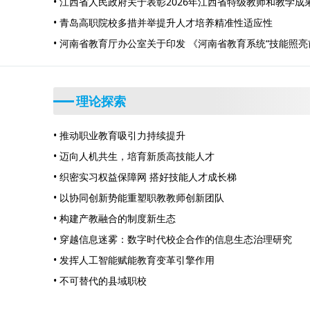
知
• 江西省人民政府关于表彰2026年江西省特级教师和教学成
• 青岛高职院校多措并举提升人才培养精准性适应性
• 河南省教育厅办公室关于印发 《河南省教育系统“技能照
行动方案》的通知
理论探索
• 推动职业教育吸引力持续提升
• 迈向人机共生，培育新质高技能人才
• 织密实习权益保障网 搭好技能人才成长梯
• 以协同创新势能重塑职教教师创新团队
• 构建产教融合的制度新生态
• 穿越信息迷雾：数字时代校企合作的信息生态治理研究
• 发挥人工智能赋能教育变革引擎作用
• 不可替代的县域职校