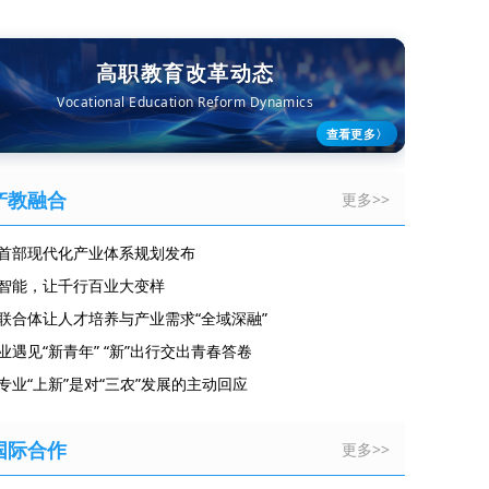
高职教育改革动态
Vocational Education Reform Dynamics
查看更多
〉
产教融合
更多>>
首部现代化产业体系规划发布
智能，让千行百业大变样
联合体让人才培养与产业需求“全域深融”
业遇见“新青年” “新”出行交出青春答卷
专业“上新”是对“三农”发展的主动回应
国际合作
更多>>