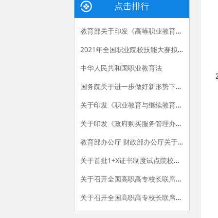
点击排行
教育部关于印发《高等职业教育创新发展行动计划（2015-2018年）》的通知
2021年全国职业院校技能大赛拟设赛项赛题 （高职组）
中华人民共和国职业教育法
国务院关于进一步做好新形势下就业创业工作的意见
关于印发《职业教育与继续教育2015年工作要点》的函
关于印发《政府购买服务管理办法（暂行）》的通知
教育部办公厅 财政部办公厅关于做好“国家示范性高等职业院校建设计划”骨干高职院校建设项目2015年验收工作的通知
关于首批1+X证书制度试点院校名单的公告
关于召开全国高职高专校长联席会议2015年年会的通知
关于召开全国高职高专校长联席会议2018年年会的通知