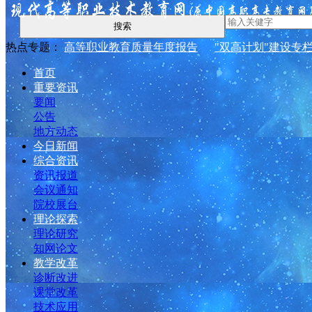
搜索
热点专题：
高等职业教育质量年度报告
"双高计划"建设专
首页
重要资讯
要闻
公告
地方动态
今日新闻
综合资讯
资讯报道
会议通知
院校展台
理论探索
理论研究
知网论文
教学改革
诊断改进
课堂改革
技术应用