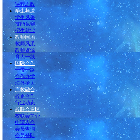
课程思政
学生频道
学生风采
技能竞赛
招生就业
教师园地
教师风采
教师资源
育人一线
国际合作
一带一路
合作办学
海外拾贝
产教融合
校企合作
行业动态
校联会专区
校联会简介
申请入会
会员查询
会员登陆