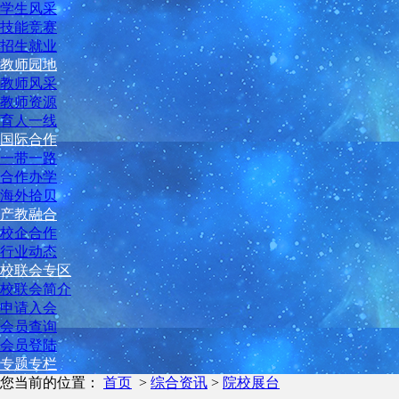
学生风采
技能竞赛
招生就业
教师园地
教师风采
教师资源
育人一线
国际合作
一带一路
合作办学
海外拾贝
产教融合
校企合作
行业动态
校联会专区
校联会简介
申请入会
会员查询
会员登陆
专题专栏
您当前的位置：
首页
>
综合资讯
>
院校展台