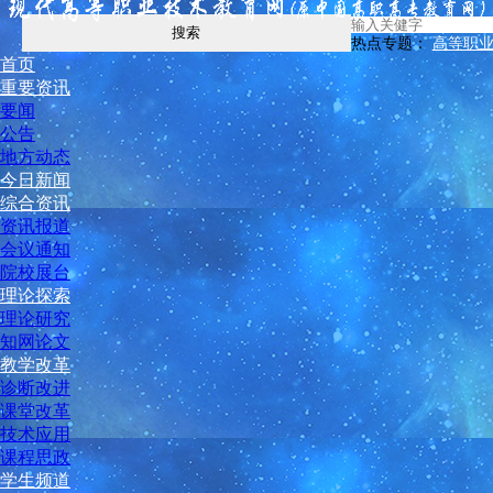
搜索
热点专题：
高等职
首页
重要资讯
要闻
公告
地方动态
今日新闻
综合资讯
资讯报道
会议通知
院校展台
理论探索
理论研究
知网论文
教学改革
诊断改进
课堂改革
技术应用
课程思政
学生频道