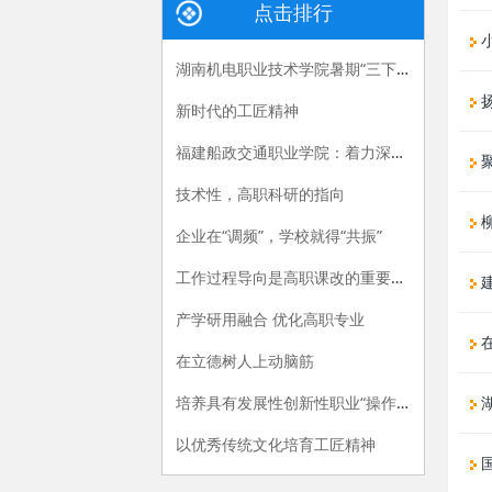
点击排行
湖南机电职业技术学院暑期“三下乡”：长大后，我就成了你
扬
新时代的工匠精神
福建船政交通职业学院：着力深化产教融合，“六招”助推职教供给侧改革
聚
技术性，高职科研的指向
柳
企业在“调频”，学校就得“共振”
工作过程导向是高职课改的重要指导原则
产学研用融合 优化高职专业
在
在立德树人上动脑筋
培养具有发展性创新性职业“操作手”
湖
以优秀传统文化培育工匠精神