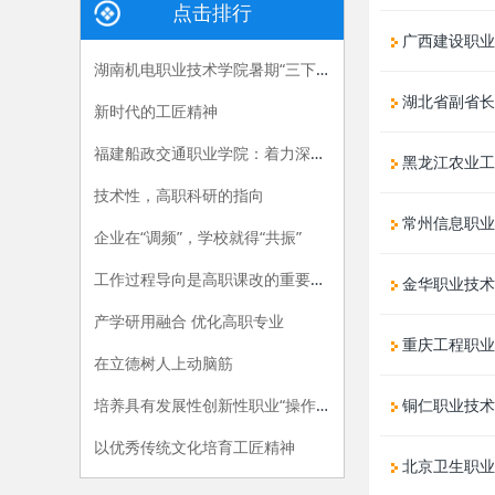
点击排行
广西建设职业
湖南机电职业技术学院暑期“三下乡”：长大后，我就成了你
湖北省副省长
新时代的工匠精神
福建船政交通职业学院：着力深化产教融合，“六招”助推职教供给侧改革
黑龙江农业工
技术性，高职科研的指向
常州信息职业
企业在“调频”，学校就得“共振”
工作过程导向是高职课改的重要指导原则
金华职业技术
产学研用融合 优化高职专业
重庆工程职业
在立德树人上动脑筋
培养具有发展性创新性职业“操作手”
铜仁职业技术
以优秀传统文化培育工匠精神
北京卫生职业