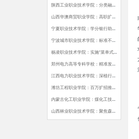
陕西工业职业技术学院：分类融通，精准多元，以教学确保高质量扩招
山西华澳商贸职业学院：高职扩招工作统筹推进富有成效
宁夏职业技术学院：学分银行助力宁夏高职扩招
宁波城市职业技术学院：标准不降、模式多元、金课引领、扎实推进
杨凌职业技术学院：实施“菜单式方案+模块化课程” 服务产业 送教上门 灵活施教
郑州电力高等专科学校：精准发力，一体育人， 以高水平职业教育改革，助力高职扩招人才培养质量
江西电力职业技术学院：深植行业 精准施教 校企同心育工匠
潍坊工程职业学院：百万扩招推动学院发展“五个转变”
内蒙古化工职业学院：煤化工技术专业高职扩招生培育典型经验材料
山西林业职业技术学院：聚焦森林防火基层人员 改革创新人才培养模式 不断提升服务林草行业发展能力