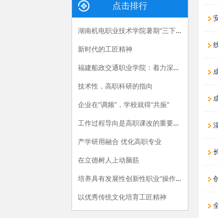
点击排行
安
湖南机电职业技术学院暑期“三下乡”：长大后，我就成了你
线
新时代的工匠精神
福建船政交通职业学院：着力深化产教融合，“六招”助推职教供给侧改革
成
技术性，高职科研的指向
成
企业在“调频”，学校就得“共振”
工作过程导向是高职课改的重要指导原则
淄
产学研用融合 优化高职专业
在立德树人上动脑筋
培养具有发展性创新性职业“操作手”
创
以优秀传统文化培育工匠精神
全