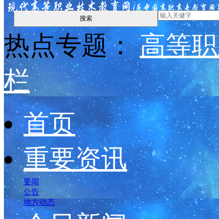
搜索
热点专题：
高等职
栏
首页
重要资讯
要闻
公告
地方动态