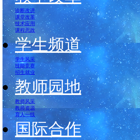
诊断改进
课堂改革
技术应用
课程思政
学生频道
学生风采
技能竞赛
招生就业
教师园地
教师风采
教师资源
育人一线
国际合作