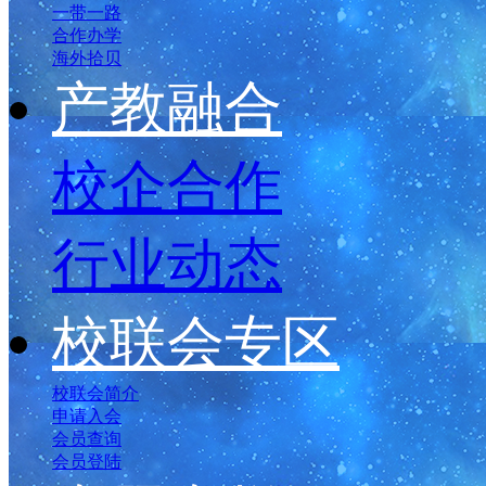
一带一路
合作办学
海外拾贝
产教融合
校企合作
行业动态
校联会专区
校联会简介
申请入会
会员查询
会员登陆