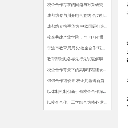
校企合作存在的问题与对策研究
成都纺专与川开电气签约 合力打造产教融合新范式
成都纺专携手华为 中软国际打造信创产业学院“标杆”
校企共建产业学院， “1+1+N”模式协同育人
宁波市教育局局长:校企合作“瓶颈”这样来突破
教育部鼓励各界先行先试破解职教难题
校企合作背景下的高职课程建设与改革
强强合作结硕果 校企共赢谱新篇
以体制机制创新引领校企合作深入发展
以校企合作、工学结合为核心 构建现代职业教育的教学环境