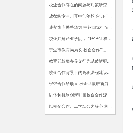
校企合作存在的问题与对策研究
成都纺专与川开电气签约 合力打造产教融合新范式
成都纺专携手华为 中软国际打造信创产业学院“标杆”
校企共建产业学院， “1+1+N”模式协同育人
宁波市教育局局长:校企合作“瓶颈”这样来突破
教育部鼓励各界先行先试破解职教难题
校企合作背景下的高职课程建设与改革
强强合作结硕果 校企共赢谱新篇
以体制机制创新引领校企合作深入发展
以校企合作、工学结合为核心 构建现代职业教育的教学环境