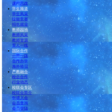
课程思政
学生频道
学生风采
技能竞赛
招生就业
教师园地
教师风采
教师资源
育人一线
国际合作
一带一路
合作办学
海外拾贝
产教融合
校企合作
行业动态
校联会专区
校联会简介
申请入会
会员查询
会员登陆