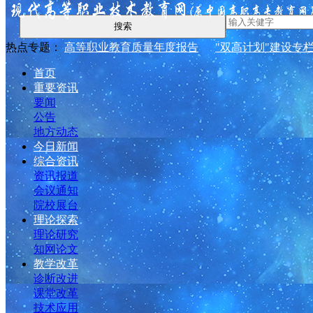
搜索
热点专题：
高等职业教育质量年度报告
"双高计划"建设专
首页
重要资讯
要闻
公告
地方动态
今日新闻
综合资讯
资讯报道
会议通知
院校展台
理论探索
理论研究
知网论文
教学改革
诊断改进
课堂改革
技术应用