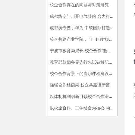
校企合作存在的问题与对策研究
成都纺专与川开电气签约 合力打造产教融合新范式
成都纺专携手华为 中软国际打造信创产业学院“标杆”
校企共建产业学院， “1+1+N”模式协同育人
宁波市教育局局长:校企合作“瓶颈”这样来突破
教育部鼓励各界先行先试破解职教难题
校企合作背景下的高职课程建设与改革
强强合作结硕果 校企共赢谱新篇
以体制机制创新引领校企合作深入发展
以校企合作、工学结合为核心 构建现代职业教育的教学环境