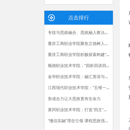
点击排行
专技与思政融合、思政融入教法的课程思政建设路径
重庆工商职业学院聚焦立德树人根本任务，探索“一体两翼三联动”思政课教学新模式
重庆工商职业学院积极探索构建“123”国防教育体系
顺德职业技术学院：“四析四讲四融合”创新思政课教学模式
金华职业技术学院：融汇英语与课程思政 创新育人模式
江西现代职业技术学院：“五维一体”构建“大思政”格局 推进“三全育人”
形成合力让大思政更有生命力
黄冈职业技术学院：打造“四主”协同育人体系 全面推进课程思政落地见效
“懂信实融”理念引领 课程思政强根铸魂 ——河南经贸职业学院课程思政建设体系实践探索