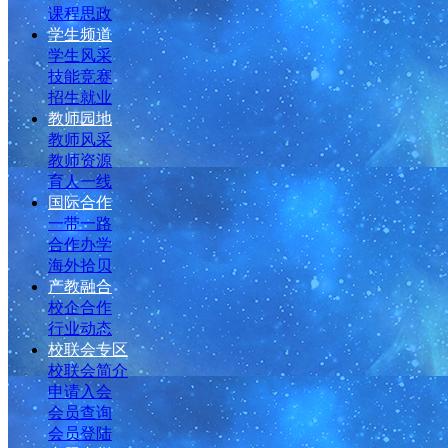
课程思政
学生频道
学生风采
技能竞赛
招生就业
教师园地
教师风采
教师资源
育人一线
国际合作
一带一路
合作办学
海外拾贝
产教融合
校企合作
行业动态
校联会专区
校联会简介
申请入会
会员查询
会员登陆