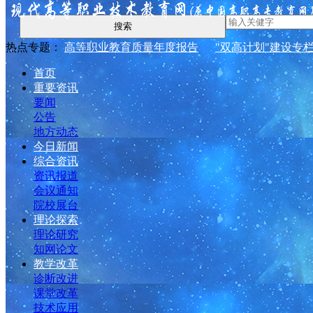
搜索
热点专题：
高等职业教育质量年度报告
"双高计划"建设专
首页
重要资讯
要闻
公告
地方动态
今日新闻
综合资讯
资讯报道
会议通知
院校展台
理论探索
理论研究
知网论文
教学改革
诊断改进
课堂改革
技术应用