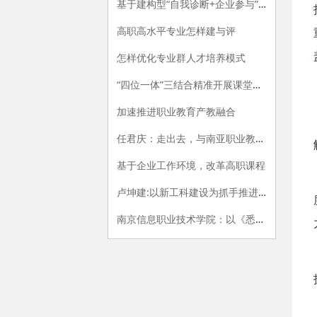
基于建构型“自我诊断+企业参与”的专业评价指标体系构建研究
高职高水平专业怎样建与评
怎样优化专业群人才培养模式
“四位一体”三结合精准开展课堂教学评价的探索与实践
加速推进职业教育产教融合
任君庆：走出去，与南亚职业教育牵手
基于企业工作环境，改革高职课程
卢坤建:以新工科建设为抓手推进高职院校供给侧改革
南京信息职业技术学院：以《悉尼协议》为范式，开展专业内涵建设