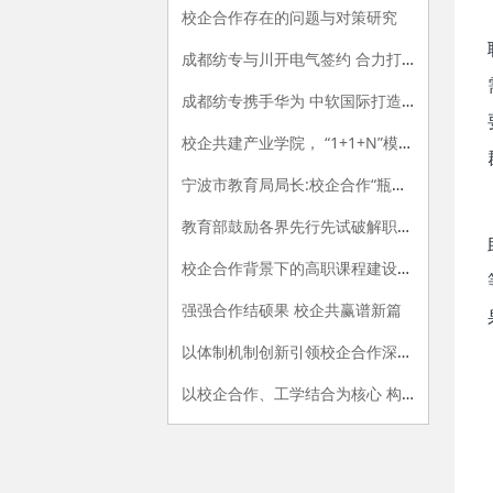
校企合作存在的问题与对策研究
成都纺专与川开电气签约 合力打造产教融合新范式
成都纺专携手华为 中软国际打造信创产业学院“标杆”
校企共建产业学院， “1+1+N”模式协同育人
宁波市教育局局长:校企合作“瓶颈”这样来突破
教育部鼓励各界先行先试破解职教难题
校企合作背景下的高职课程建设与改革
强强合作结硕果 校企共赢谱新篇
以体制机制创新引领校企合作深入发展
以校企合作、工学结合为核心 构建现代职业教育的教学环境