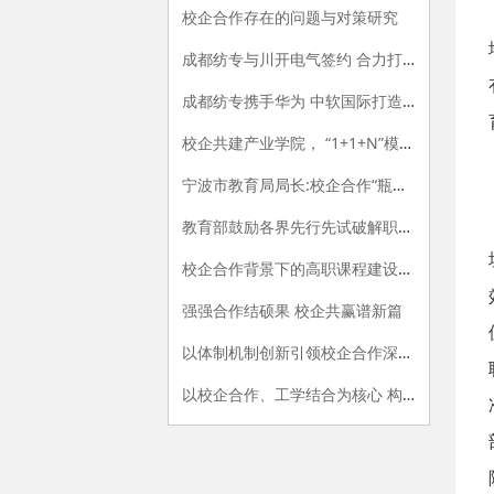
校企合作存在的问题与对策研究
成都纺专与川开电气签约 合力打造产教融合新范式
成都纺专携手华为 中软国际打造信创产业学院“标杆”
校企共建产业学院， “1+1+N”模式协同育人
宁波市教育局局长:校企合作“瓶颈”这样来突破
教育部鼓励各界先行先试破解职教难题
校企合作背景下的高职课程建设与改革
强强合作结硕果 校企共赢谱新篇
以体制机制创新引领校企合作深入发展
以校企合作、工学结合为核心 构建现代职业教育的教学环境