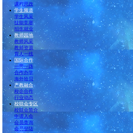
课程思政
学生频道
学生风采
技能竞赛
招生就业
教师园地
教师风采
教师资源
育人一线
国际合作
一带一路
合作办学
海外拾贝
产教融合
校企合作
行业动态
校联会专区
校联会简介
申请入会
会员查询
会员登陆