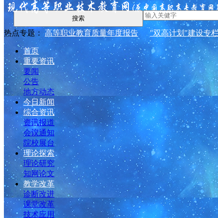
搜索
热点专题：
高等职业教育质量年度报告
"双高计划"建设专
首页
重要资讯
要闻
公告
地方动态
今日新闻
综合资讯
资讯报道
会议通知
院校展台
理论探索
理论研究
知网论文
教学改革
诊断改进
课堂改革
技术应用