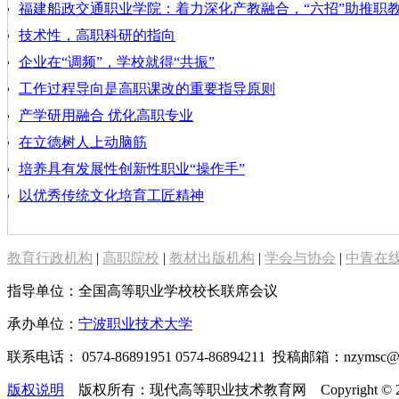
福建船政交通职业学院：着力深化产教融合，“六招”助推职
技术性，高职科研的指向
企业在“调频”，学校就得“共振”
工作过程导向是高职课改的重要指导原则
产学研用融合 优化高职专业
在立德树人上动脑筋
培养具有发展性创新性职业“操作手”
以优秀传统文化培育工匠精神
教育行政机构
|
高职院校
|
教材出版机构
|
学会与协会
|
中青在
指导单位：全国高等职业学校校长联席会议
承办单位：
宁波职业技术大学
联系电话： 0574-86891951 0574-86894211 投稿邮箱：nzymsc
版权说明
版权所有：现代高等职业技术教育网 Copyright © 2019-2025 te