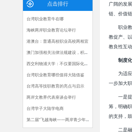
点击排行
广阔的发展
链、价值
台湾职业教育牛在哪
职业
海峡两岸职业教育论坛举行
教促产、以
港澳台：普通高校职业高校两相宜
教良性互
澳门加强相关法律法规建设，积极推动职业教育发展
制度
西交利物浦大学：不仅要国际化，更要国际级
为适
台湾职业教育哪些值得大陆借鉴
一步加大
台湾高等技职教育的亮点与启示
两岸文教界代表座谈会举行
一是提
筹，明确
台湾学子大陆学电商
的支持，
第二届“飞越海峡——两岸青少年携手公益行活动”在江苏经贸职业技术学院开营
二是