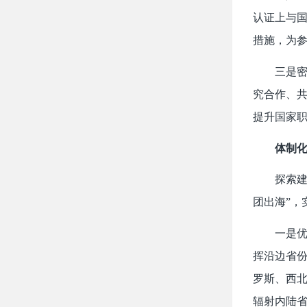
认证上与国
措施，为
三是
究合作、
提升国家
体制
探索建
团出海”，
一是
挥沿边省份
罗斯、西
辐射内陆