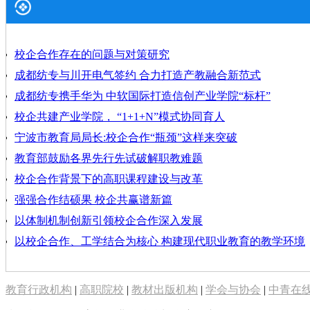
校企合作存在的问题与对策研究
成都纺专与川开电气签约 合力打造产教融合新范式
成都纺专携手华为 中软国际打造信创产业学院“标杆”
校企共建产业学院， “1+1+N”模式协同育人
宁波市教育局局长:校企合作“瓶颈”这样来突破
教育部鼓励各界先行先试破解职教难题
校企合作背景下的高职课程建设与改革
强强合作结硕果 校企共赢谱新篇
以体制机制创新引领校企合作深入发展
以校企合作、工学结合为核心 构建现代职业教育的教学环境
教育行政机构
|
高职院校
|
教材出版机构
|
学会与协会
|
中青在