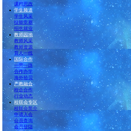
课程思政
学生频道
学生风采
技能竞赛
招生就业
教师园地
教师风采
教师资源
育人一线
国际合作
一带一路
合作办学
海外拾贝
产教融合
校企合作
行业动态
校联会专区
校联会简介
申请入会
会员查询
会员登陆