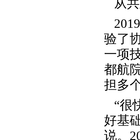
从共
20
验了
一项
都航
担多
“很
好基
说。2