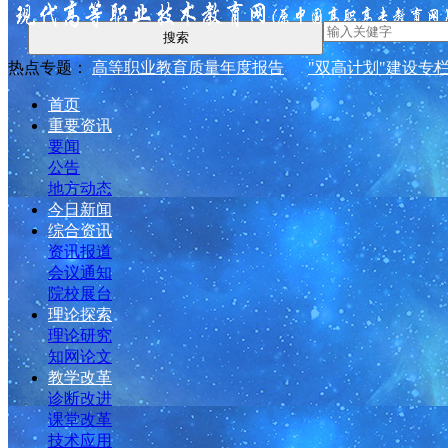
搜索
热点专题：
高等职业教育质量年度报告
"双高计划"建设专
首页
重要资讯
要闻
公告
地方动态
今日新闻
综合资讯
资讯报道
会议通知
院校展台
理论探索
理论研究
知网论文
教学改革
诊断改进
课堂改革
技术应用