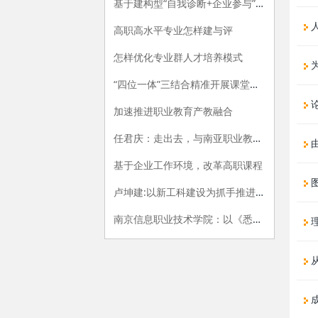
基于建构型“自我诊断+企业参与”的专业评价指标体系构建研究
人
高职高水平专业怎样建与评
怎样优化专业群人才培养模式
“四位一体”三结合精准开展课堂教学评价的探索与实践
论
加速推进职业教育产教融合
任君庆：走出去，与南亚职业教育牵手
由
基于企业工作环境，改革高职课程
卢坤建:以新工科建设为抓手推进高职院校供给侧改革
南京信息职业技术学院：以《悉尼协议》为范式，开展专业内涵建设
理
成