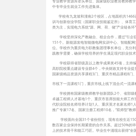
专业教学资源库牵头单位、国家级职业教育教师教学
中专毕业生就业工作先进集体。
学校有九龙坡和潼南2个校区，占地面积共1466
训与创新创业学院（国家职业技能鉴定所）、体育工
类为主，实现电力系统“源、网、荷、储”产业链各环节
学校坚持深化产教融合、校企合作，通过“引企驻
151个。新能源发电智能微电网实训中心、智能配
位。学校作为重庆电力职教集团理事长单位，充分利
践教学需要，确保学校培养的学生满足现代职业技术
学校获得省部级及以上教学成果奖45项，主持编写
高职院校重点建设专业群4个，中央财政支持专业提
国家级精品资源共享课程3门、重庆市精品课程8门
市线下一流课程1门，重庆市线上线下混合式一流课
学校拥有国家级教师教学创新团队2个、省部级教师
卓越工程师人才基地1个、重庆市首席技能大师工作
代职业院校名师培养计划1人、重庆英才名家名师1人
推广专家17名、国家注册工程师10名，“双师型”教
学校面向全国31个省份招生，现有在校生近150
数百家企业保持长期紧密的合作关系。超过50%的
上的技术骨干和能工巧匠。毕业生中涌现出获得“全国五