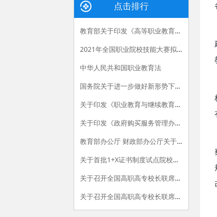
点击排行
教育部关于印发《高等职业教育创新发展行动计划（2015-2018年）》的通知
2021年全国职业院校技能大赛拟设赛项赛题 （高职组）
中华人民共和国职业教育法
国务院关于进一步做好新形势下就业创业工作的意见
关于印发《职业教育与继续教育2015年工作要点》的函
关于印发《政府购买服务管理办法（暂行）》的通知
教育部办公厅 财政部办公厅关于做好“国家示范性高等职业院校建设计划”骨干高职院校建设项目2015年验收工作的通知
关于首批1+X证书制度试点院校名单的公告
关于召开全国高职高专校长联席会议2015年年会的通知
关于召开全国高职高专校长联席会议2018年年会的通知