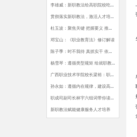
李雄威：新职教法给高职院校吃下定心丸，注入新动能
贯彻落实新职教法，激活人才培养新动能
杜玉波：聚焦关键 把握要义 推动职业教育高质量发展
邓宝山：《职业教育法》修订解读
陈子季：时不我待 真抓实干 依法加快推进职业教育高质量发展
杨雪琴：遵循类型规矩 绘就职教方圆
广西职业技术学院校长梁裕：职业教育发展有更广阔的空间
孙永如：遵循内在规律，建设高职强校
职成司副司长林宇六组词带你读懂新职教法
新职教法赋能健康服务人才培养