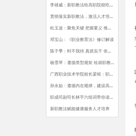
李雄威：新职教法给高职院校吃下定心丸，注入新动能
贯彻落实新职教法，激活人才培养新动能
杜玉波：聚焦关键 把握要义 推动职业教育高质量发展
邓宝山：《职业教育法》修订解读
陈子季：时不我待 真抓实干 依法加快推进职业教育高质量发展
杨雪琴：遵循类型规矩 绘就职教方圆
广西职业技术学院校长梁裕：职业教育发展有更广阔的空间
孙永如：遵循内在规律，建设高职强校
职成司副司长林宇六组词带你读懂新职教法
新职教法赋能健康服务人才培养