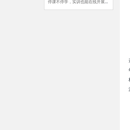
停课不停学，实训也能在线开展？“实训大师兄”来帮你