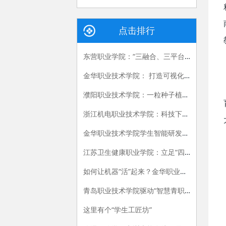
点击排行
东营职业学院：“三融合、三平台、四步走”打造教学资源库建设新样板
金华职业技术学院： 打造可视化订单新流程，助企解决报工难问题
濮阳职业技术学院：一粒种子植沃土 滚滚麦浪创丰收
浙江机电职业技术学院：科技下乡促共富 助推乡村振兴
金华职业技术学院学生智能研发跑步机测试平台，助企解决“卡脖子”工程
江苏卫生健康职业学院：立足“四个聚焦” 推动科研高质量发展
如何让机器“活”起来？金华职业技术学院这群青年这样干
青岛职业技术学院驱动“智慧青职2.0”，推动新时代数字职业教育高质量发展
这里有个“学生工匠坊”