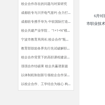
校企合作存在的问题与对策研究
成都纺专与川开电气签约 合力打造产教融合新范式
6月9
成都纺专携手华为 中软国际打造信创产业学院“标杆”
市职业技
校企共建产业学院， “1+1+N”模式协同育人
宁波市教育局局长:校企合作“瓶颈”这样来突破
教育部鼓励各界先行先试破解职教难题
校企合作背景下的高职课程建设与改革
强强合作结硕果 校企共赢谱新篇
以体制机制创新引领校企合作深入发展
以校企合作、工学结合为核心 构建现代职业教育的教学环境