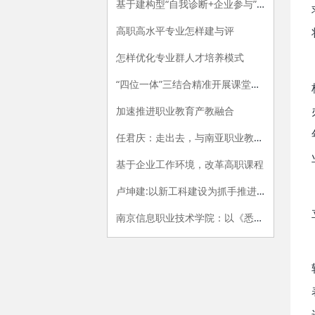
基于建构型“自我诊断+企业参与”的专业评价指标体系构建研究
高职高水平专业怎样建与评
怎样优化专业群人才培养模式
“四位一体”三结合精准开展课堂教学评价的探索与实践
加速推进职业教育产教融合
任君庆：走出去，与南亚职业教育牵手
基于企业工作环境，改革高职课程
卢坤建:以新工科建设为抓手推进高职院校供给侧改革
南京信息职业技术学院：以《悉尼协议》为范式，开展专业内涵建设