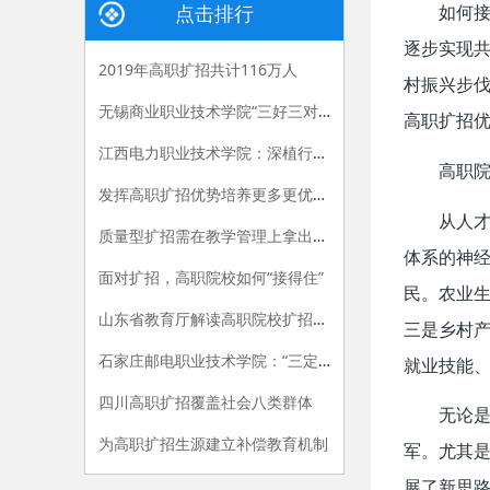
点击排行
如何
逐步实现
2019年高职扩招共计116万人
村振兴步
无锡商业职业技术学院“三好三对接”推进社会扩招学生人才培养
高职扩招
江西电力职业技术学院：深植行业助扩招 精准施教育工匠
高职
发挥高职扩招优势培养更多更优乡土人才
从人
质量型扩招需在教学管理上拿出实招
体系的神经
面对扩招，高职院校如何“接得住”
民。农业
山东省教育厅解读高职院校扩招政策
三是乡村
石家庄邮电职业技术学院：“三定”工作助推扩招生精准化培养
就业技能
四川高职扩招覆盖社会八类群体
无论
为高职扩招生源建立补偿教育机制
军。尤其
展了新思路