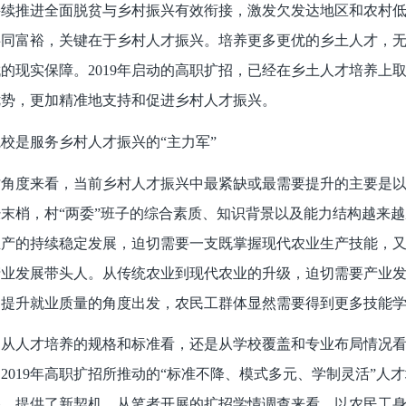
接续推进全面脱贫与乡村振兴有效衔接，激发欠发达地区和农村
共同富裕，关键在于乡村人才振兴。培养更多更优的乡土人才，
伐的现实保障。
2019年启动的高职扩招，已经在乡土人才培养
优势，更加精准地支持和促进乡村人才振兴。
院校是服务乡村人才振兴的
“主力军”
才角度来看，当前乡村人才振兴中最紧缺或最需要提升的主要是
末梢，村“两委”班子的综合素质、知识背景以及能力结构越来
生产的持续稳定发展，迫切需要一支既掌握现代农业生产技能，
产业发展带头人。从传统农业到现代农业的升级，迫切需要产业
、提升就业质量的角度出发，农民工群体显然需要得到更多技能
是从人才培养的规格和标准看，还是从学校覆盖和专业布局情况
是
2019年高职扩招所推动的“标准不降、模式多元、学制灵活”
、提供了新契机。从笔者开展的扩招学情调查来看，以农民工身