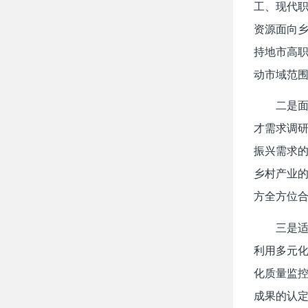
工、现代
资源面向
持地市高
动市域范
二是
才需求调
振兴需求
乡村产业
方全方位
三是
利用多元
化质量监
成果的认