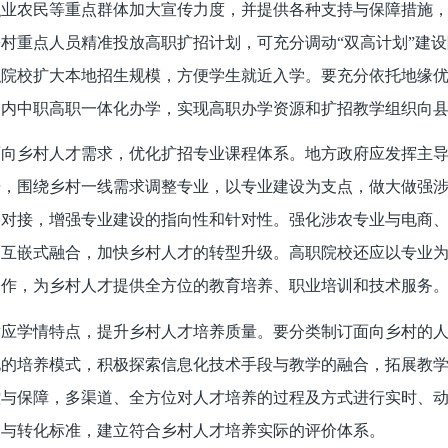
职业农民等重点群体加大宣传力度，并提供各种支持与保障措施
乡村重点人员精准投放高职扩招计划，可充分调动
“双高计划”建
职院校扩大本地招生规模，方便学生就近入学。要充分依托地缘
围内中职高职一体化办学，实现高职办学资源和扩招教学组织向
面向乡村人才需求，优化扩招专业课程体系。地方政府应发挥主
研，围绕乡村一线需求调整专业，以专业建设为支点，做大做强
的对接，增强专业建设的指向性和针对性。强化涉农专业与电商
的互嵌式融合，加快乡村人才的转型升级。高职院校还应以专业
合作，为乡村人才提供全方位的教育培养、职业培训和技术服务
适应学情特点，提升乡村人才培养质量。要分类制订面向乡村的
化的培养模式，积极探索信息化技术手段与教学的融合，拓展教
控与保障，多渠道、全方位对人才培养的过程及方式进行实时、
定与转化标准，建立符合乡村人才培养实际的评价体系。