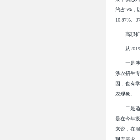
约占5%，
10.87
高职
从
20
一是
涉农招生专
因，也有学
农现象。
二是
是在今年疫
来说，在
现实需求