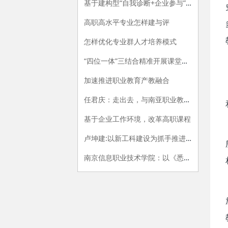
基于建构型“自我诊断+企业参与”的专业评价指标体系构建研究
高职高水平专业怎样建与评
怎样优化专业群人才培养模式
“四位一体”三结合精准开展课堂教学评价的探索与实践
加速推进职业教育产教融合
任君庆：走出去，与南亚职业教育牵手
基于企业工作环境，改革高职课程
卢坤建:以新工科建设为抓手推进高职院校供给侧改革
南京信息职业技术学院：以《悉尼协议》为范式，开展专业内涵建设