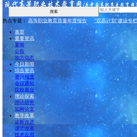
搜索
热点专题：
高等职业教育质量年度报告
"双高计划"建设专
首页
重要资讯
要闻
公告
地方动态
今日新闻
综合资讯
资讯报道
会议通知
院校展台
理论探索
理论研究
知网论文
教学改革
诊断改进
课堂改革
技术应用