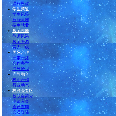
课程思政
学生频道
学生风采
技能竞赛
招生就业
教师园地
教师风采
教师资源
育人一线
国际合作
一带一路
合作办学
海外拾贝
产教融合
校企合作
行业动态
校联会专区
校联会简介
申请入会
会员查询
会员登陆