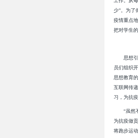
工作。从每
少”。为了
疫情重点
把对学生
思想
员们组织
思想教育的
互联网传
习，为抗
“虽
为抗疫做贡
将跑步运动