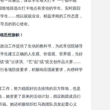
有一丝懈怠，保证学生每天打卡“一个都不能
细致地筛选出打卡地点有变动的学生、实时跟踪
的学生……他以兢兢业业、精益求精的工作态度，
辅导员的初心使命。
引领思想旗帜！
想政治工作提供了生动的教科书，为此常信院辅导
导学生建立正确的人生观、价值观、世界观，当好
“疫”云讲演、“艺”起“战”疫文创作品大赛……
履行各项防疫要求，积极响应国家要求，向榜样学
育工作，努力稳固好抗击疫情的后方阵地，也是
临，她变更了原来的活动计划，倡议跑团成员们
武汉祈福。她还积极组织红马跑团队员发起爱心义