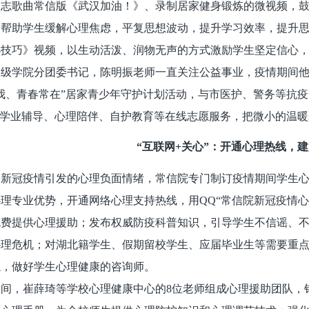
励志歌曲常信版《武汉加油！》、录制居家健身锻炼的微视频，
了帮助学生缓解心理焦虑，平复思想波动，提升学习效率，提升
小技巧》视频，以生动活泼、润物无声的方式激励学生坚定信心
二级学院分团委书记，陈明振老师一直关注公益事业，疫情期间
我、青春常在”居家青少年守护计划活动，与市医护、警务等抗
”学业辅导、心理陪伴、自护教育等在线志愿服务，把微小的温
“互联网+关心”：开通心理热线，
因新冠疫情引发的心理负面情绪，常信院专门制订疫情期间学生
理专业优势，开通网络心理支持热线，用QQ“常信院新冠疫情
免费提供心理援助；发布权威防疫科普知识，引导学生不信谣、
心理危机；对湖北籍学生、假期留校学生、应届毕业生等需要重
航，做好学生心理健康的咨询师。
期间，崔薛琦等学校心理健康中心的8位老师组成心理援助团队，