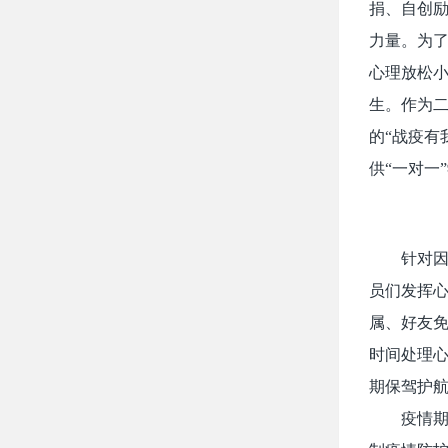
捐、自创
力量。为
心理放松
生。作为
的“战疫有
供“一对一
针对
员们发挥心
属、好友
时间处理
期保驾护
疫情