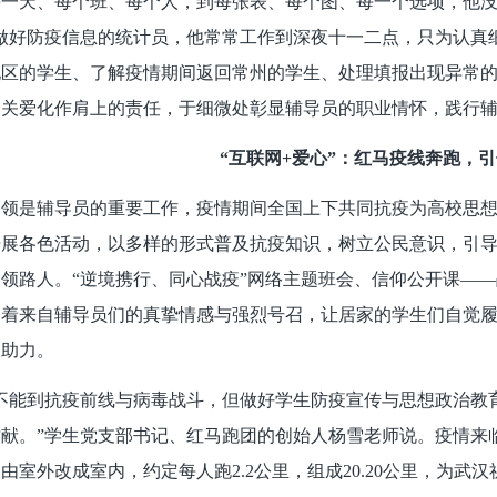
一天、每个班、每个人，到每张表、每个图、每一个选项，他没
做好防疫信息的统计员，他常常工作到深夜十一二点，只为认真
地区的学生、了解疫情期间返回常州的学生、处理填报出现异常
的关爱化作肩上的责任，于细微处彰显辅导员的职业情怀，践行
“互联网+爱心”：红马疫线奔跑，
引领是辅导员的重要工作，疫情期间全国上下共同抗疫为高校思
开展各色活动，以多样的形式普及抗疫知识，树立公民意识，引
领路人。“逆境携行、同心战疫”网络主题班会、信仰公开课——战
递着来自辅导员们的真挚情感与强烈号召，让居家的学生们自觉
疫助力。
然不能到抗疫前线与病毒战斗，但做好学生防疫宣传与思想政治教
献。”学生党支部书记、红马跑团的创始人杨雪老师说。疫情来
由室外改成室内，约定每人跑2.2公里，组成20.20公里，为