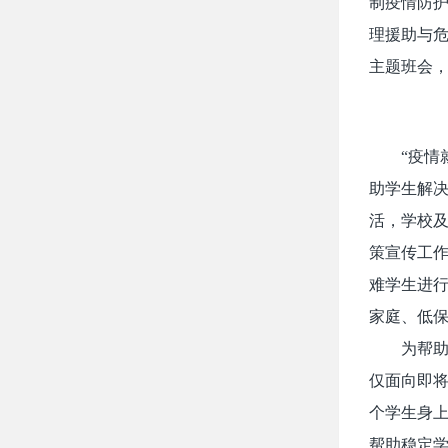
制疫情防
理援助与危
主题班会，
“疫情
助学生解
活，学校
策宣传工
难学生进
家庭、低
为帮助
仅面向即将
个学生身上
帮助稳定