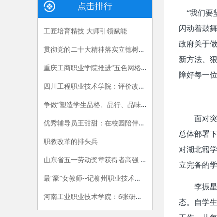
点击排行
“我们要
闪动着鼓
工匠培育精技 大师引领赋能
政府关于
贯彻党的二十大精神落实立德树人根本任务——辅导员“三个坚持”在行动
新方法、狠
重庆工商职业学院推进“五色网格”建设 打造“一站式”学生社区育人新模式
障好每一
四川工程职业技术学院：评价改革为引领 三管齐下促进教师全面发展
争做“塑造学生品格、品行、品味的‘大先生’”
面对
优秀辅导员王甜甜：在校园陪伴学生，让青春撞上梦想
总体部署下
职教改革的排头兵
对湖北籍
山东省五一劳动奖章获得者高强 ：用手中技能赢出彩人生
立完备的
最“豪”女教师--记柳州职业技术学院通识教育学院就业创业团队负责人、柳州市首届“教书育人道德模范”许明教授
李振星
河南工业职业技术学院：6张研究生录取通知书背后的故事
态。自学生