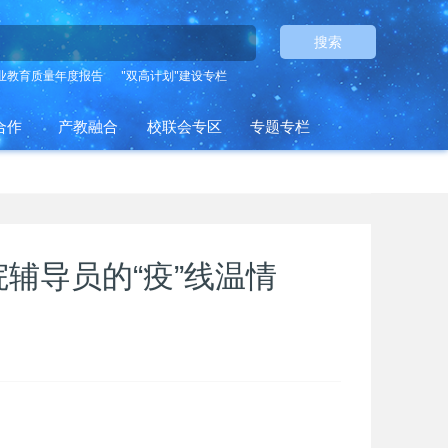
搜索
业教育质量年度报告
"双高计划"建设专栏
合作
产教融合
校联会专区
专题专栏
院辅导员的“疫”线温情