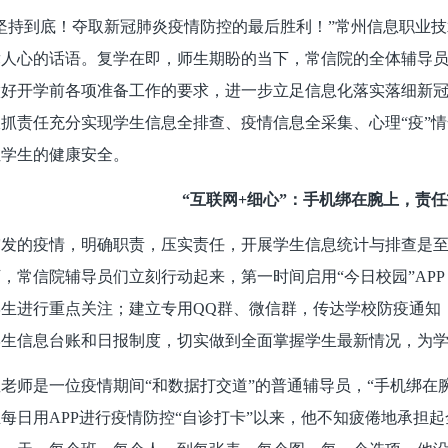
坚持到底！夺取新冠肺炎疫情防控的最后胜利！”常州信息职业技
舞人心的话语。复学在即，师生期盼的当下，常信院的全体辅导
做好开学前各项准备工作的要求，进一步立足信息化落实落细新
抓责任充分实现学生信息全排查、疫情信息全采集、心理“疫”
位学生的健康安全。
“互联网+细心”：手机绑在腕上，责
突发的疫情，明确职责，压实责任，开展学生信息统计与排查是
，常信院辅导员们立刻行动起来，第一时间启用“今日校园”AP
学生进行重点关注；建立专用QQ群、微信群，传达学校防疫通知
学生信息台账和日报制度，切实做到全面掌握学生最新情况，为
老师是一位疫情期间“和数据打交道”的普通辅导员，“手机绑在
每日用APP进行疫情防控“自诊打卡”以来，他不知疲倦地承担起