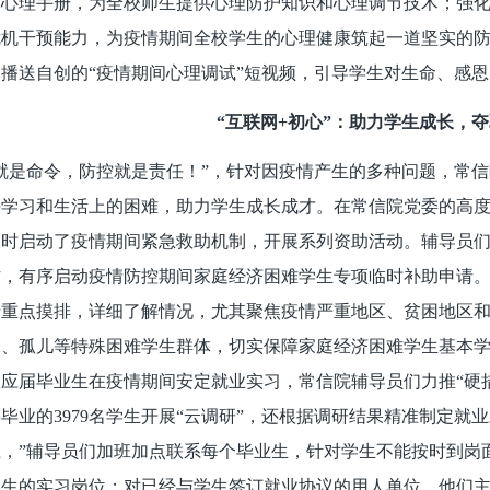
护心理手册，为全校师生提供心理防护知识和心理调节技术；强
机干预能力，为疫情期间全校学生的心理健康筑起一道坚实的防
播送自创的“疫情期间心理调试”短视频，引导学生对生命、感
“互联网+初心”：助力学生成长，
就是命令，防控就是责任！”，针对因疫情产生的多种问题，常
决学习和生活上的困难，助力学生成长成才。在常信院党委的高
及时启动了疫情期间紧急救助机制，开展系列资助活动。辅导员
作，有序启动疫情防控期间家庭经济困难学生专项临时补助申请
行重点摸排，详细了解情况，尤其聚焦疫情严重地区、贫困地区
保、孤儿等特殊困难学生群体，切实保障家庭经济困难学生基本
应届毕业生在疫情期间安定就业实习，常信院辅导员们力推“硬措
毕业的3979名学生开展“云调研”，还根据调研结果精准制定就
，”辅导员们加班加点联系每个毕业生，针对学生不能按时到岗
学生的实习岗位；对已经与学生签订就业协议的用人单位，他们