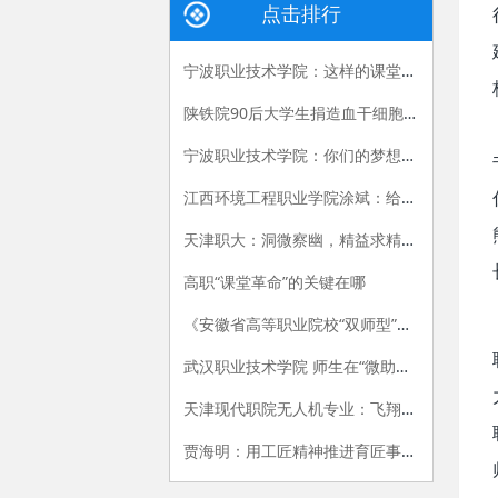
点击排行
宁波职业技术学院：这样的课堂，我们喜欢——有效课堂认证侧记
陕铁院90后大学生捐造血干细胞救人 生命接力跨越国界
宁波职业技术学院：你们的梦想我们的责任
江西环境工程职业学院涂斌：给自己布置的特殊作业
天津职大：洞微察幽，精益求精，严把视光人才出口关
高职“课堂革命”的关键在哪
《安徽省高等职业院校“双师型”教师认定办法（试行）》和《安徽省高等职业院校“双师型”教师认定标准（试行）》
武汉职业技术学院 师生在“微助教”平台上共享思政课的乐趣
天津现代职院无人机专业：飞翔，在我手中
贾海明：用工匠精神推进育匠事业创新发展