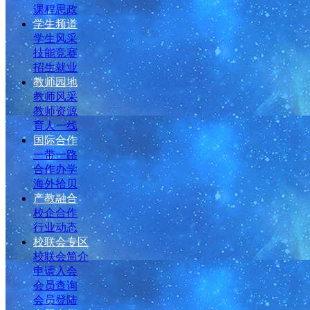
课程思政
学生频道
学生风采
技能竞赛
招生就业
教师园地
教师风采
教师资源
育人一线
国际合作
一带一路
合作办学
海外拾贝
产教融合
校企合作
行业动态
校联会专区
校联会简介
申请入会
会员查询
会员登陆