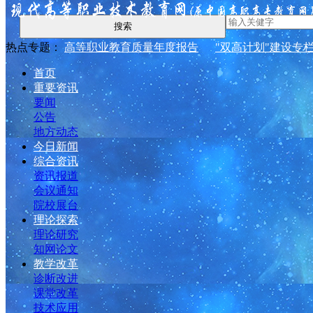
搜索
热点专题：
高等职业教育质量年度报告
"双高计划"建设专
首页
重要资讯
要闻
公告
地方动态
今日新闻
综合资讯
资讯报道
会议通知
院校展台
理论探索
理论研究
知网论文
教学改革
诊断改进
课堂改革
技术应用