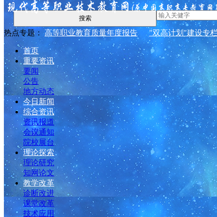
搜索
热点专题：
高等职业教育质量年度报告
"双高计划"建设专
首页
重要资讯
要闻
公告
地方动态
今日新闻
综合资讯
资讯报道
会议通知
院校展台
理论探索
理论研究
知网论文
教学改革
诊断改进
课堂改革
技术应用