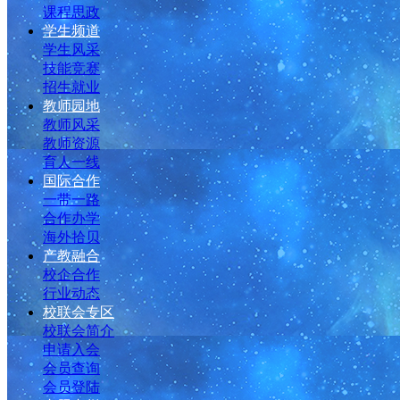
课程思政
学生频道
学生风采
技能竞赛
招生就业
教师园地
教师风采
教师资源
育人一线
国际合作
一带一路
合作办学
海外拾贝
产教融合
校企合作
行业动态
校联会专区
校联会简介
申请入会
会员查询
会员登陆