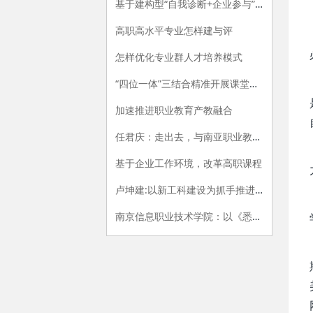
基于建构型“自我诊断+企业参与”的专业评价指标体系构建研究
高职高水平专业怎样建与评
怎样优化专业群人才培养模式
“四位一体”三结合精准开展课堂教学评价的探索与实践
加速推进职业教育产教融合
任君庆：走出去，与南亚职业教育牵手
基于企业工作环境，改革高职课程
卢坤建:以新工科建设为抓手推进高职院校供给侧改革
南京信息职业技术学院：以《悉尼协议》为范式，开展专业内涵建设