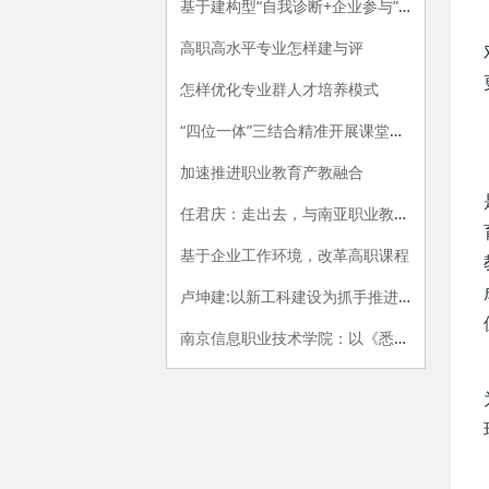
基于建构型“自我诊断+企业参与”的专业评价指标体系构建研究
高职高水平专业怎样建与评
怎样优化专业群人才培养模式
“四位一体”三结合精准开展课堂教学评价的探索与实践
加速推进职业教育产教融合
任君庆：走出去，与南亚职业教育牵手
基于企业工作环境，改革高职课程
卢坤建:以新工科建设为抓手推进高职院校供给侧改革
南京信息职业技术学院：以《悉尼协议》为范式，开展专业内涵建设