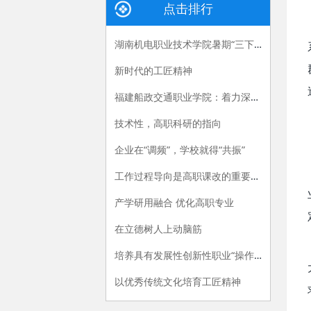
点击排行
湖南机电职业技术学院暑期“三下乡”：长大后，我就成了你
新时代的工匠精神
福建船政交通职业学院：着力深化产教融合，“六招”助推职教供给侧改革
技术性，高职科研的指向
企业在“调频”，学校就得“共振”
工作过程导向是高职课改的重要指导原则
产学研用融合 优化高职专业
在立德树人上动脑筋
培养具有发展性创新性职业“操作手”
以优秀传统文化培育工匠精神