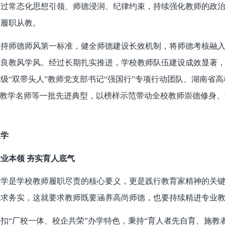
通过常态化思想引领、师德浸润、纪律约束，持续强化教师的政
廉履职从教。
坚持师德师风第一标准，健全师德建设长效机制，将师德考核融
优良教风学风。经过长期扎实推进，学校教师队伍建设成效显著，
级“双带头人”教师党支部书记“强国行”专项行动团队、湖南省高
”教学名师等一批先进典型，以榜样示范带动全校教师崇德修身、
。
立学
业本领 夯实育人底气
立学是学校教师履职尽责的核心要义，更是践行教育家精神的关
要求务实，这就要求教师既要涵养高尚师德，也要持续精进专业
扣“厂校一体、校企共荣”办学特色，秉持“育人者先自育、施教