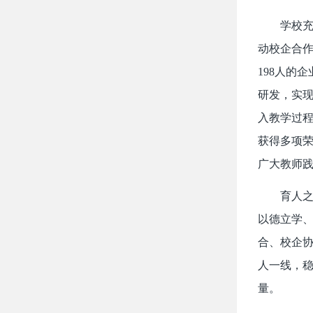
学校
动校企合作
198人的
研发，实
入教学过
获得多项
广大教师
育人
以德立学、
合、校企
人一线，
量。