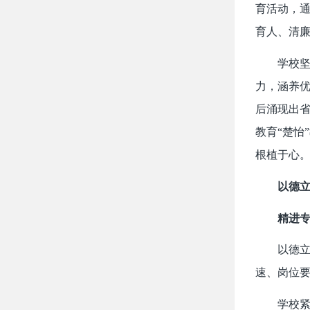
育活动，
育人、清
学校
力，涵养
后涌现出省
教育“楚怡
根植于心
以德
精进专
以德
速、岗位
学校紧