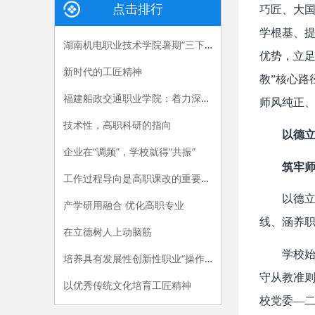
点击排行
巧匠、大
学根基、
湖南机电职业技术学院暑期“三下乡”：长大后，我就成了你
优势，立足
新时代的工匠精神
教”核心路
福建船政交通职业学院：着力深化产教融合，“六招”助推职教供给侧改革
师风纯正、
技术性，高职科研的指向
以德
企业在“调频”，学校就得“共振”
筑牢师
工作过程导向是高职课改的重要指导原则
以德
产学研用融合 优化高职专业
线、涵养
在立德树人上动脑筋
学校
培养具有发展性创新性职业“操作手”
守从教准则
以优秀传统文化培育工匠精神
校党委—二