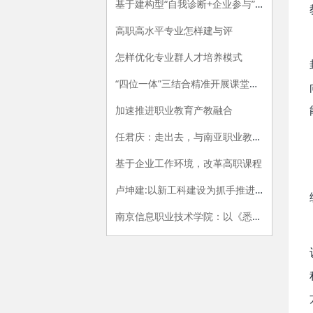
基于建构型“自我诊断+企业参与”的专业评价指标体系构建研究
高职高水平专业怎样建与评
怎样优化专业群人才培养模式
“四位一体”三结合精准开展课堂教学评价的探索与实践
加速推进职业教育产教融合
任君庆：走出去，与南亚职业教育牵手
基于企业工作环境，改革高职课程
卢坤建:以新工科建设为抓手推进高职院校供给侧改革
南京信息职业技术学院：以《悉尼协议》为范式，开展专业内涵建设