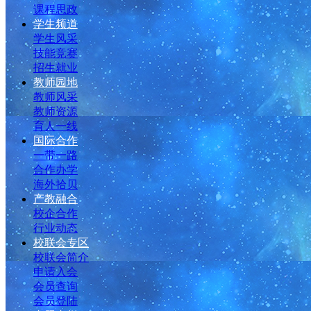
课程思政
学生频道
学生风采
技能竞赛
招生就业
教师园地
教师风采
教师资源
育人一线
国际合作
一带一路
合作办学
海外拾贝
产教融合
校企合作
行业动态
校联会专区
校联会简介
申请入会
会员查询
会员登陆