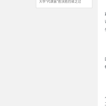
大学“代课族”愈演愈烈谁之过