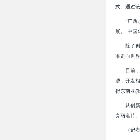
式。通过
“广西水
展。”中国
除了创新
准走向世
目前，广
源，开发相
得东南亚
从创新国
亮丽名片
（记者