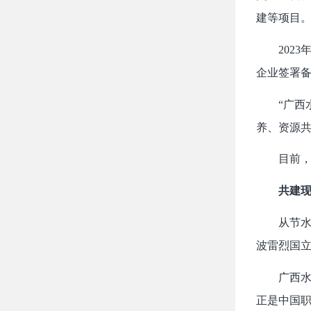
建等项目
2023年
企业签署
“广西水
养、资源共
目前，广
共建现
从节水灌
波雷烈国
广西水电
正是中国职