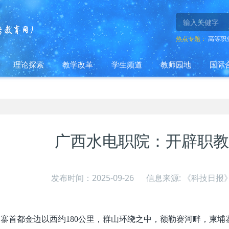
热点专题：
高等职
理论探索
教学改革
学生频道
教师园地
国际
广西水电职院：开辟职教
发布时间：2025-09-26
信息来源: 《科技日报》
首都金边以西约180公里，群山环绕之中，额勒赛河畔，柬埔