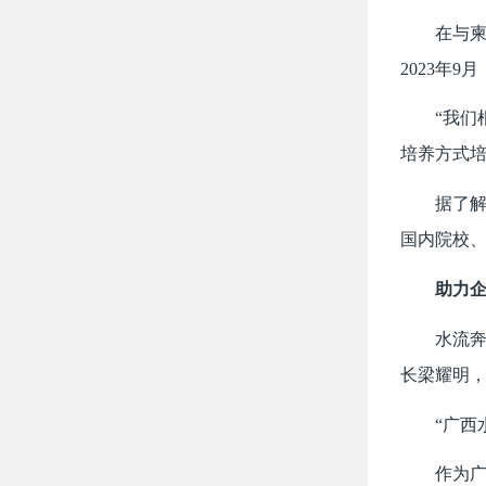
在与柬埔
2023年
“我们根
培养方式培
据了解，中
国内院校
助力企
水流奔涌
长梁耀明，
“广西水
作为广西