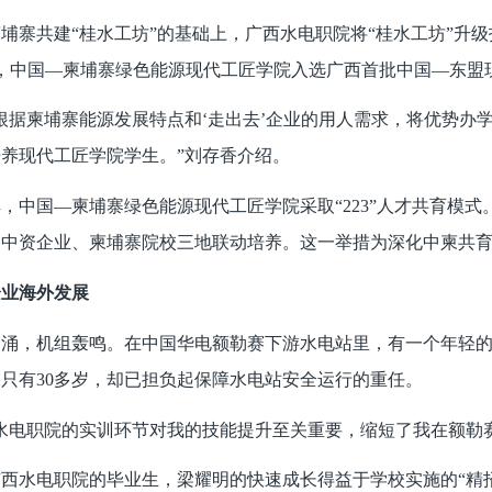
寨共建“桂水工坊”的基础上，广西水电职院将“桂水工坊”升级
9月，中国—柬埔寨绿色能源现代工匠学院入选广西首批中国—东
据柬埔寨能源发展特点和‘走出去’企业的用人需求，将优势办
养现代工匠学院学生。”刘存香介绍。
国—柬埔寨绿色能源现代工匠学院采取“223”人才共育模式
、中资企业、柬埔寨院校三地联动培养。这一举措为深化中柬共
业海外发展
，机组轰鸣。在中国华电额勒赛下游水电站里，有一个年轻的
只有30多岁，却已担负起保障水电站安全运行的重任。
电职院的实训环节对我的技能提升至关重要，缩短了我在额勒赛
水电职院的毕业生，梁耀明的快速成长得益于学校实施的“精招