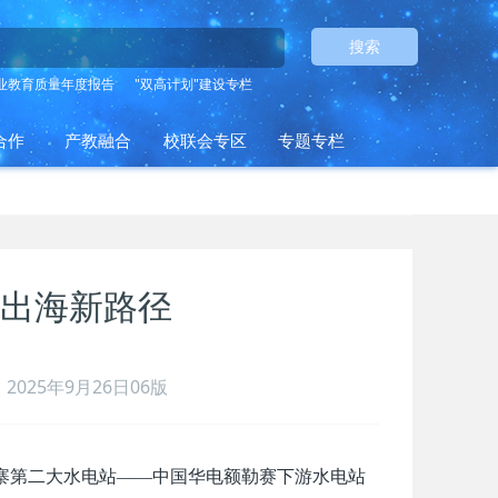
搜索
业教育质量年度报告
"双高计划"建设专栏
合作
产教融合
校联会专区
专题专栏
出海新路径
2025年9月26日06版
寨第二大水电站——中国华电额勒赛下游水电站