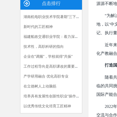
点击排行
源源不断
“为解决
湖南机电职业技术学院暑期“三下乡”：长大后，我就成了你
地，以‘中
新时代的工匠精神
记、执行
福建船政交通职业学院：着力深化产教融合，“六招”助推职教供给侧改革
近年来，广
技术性，高职科研的指向
化产教融合
企业在“调频”，学校就得“共振”
打造国
工作过程导向是高职课改的重要指导原则
产学研用融合 优化高职专业
随着共建
在立德树人上动脑筋
临的共同挑
国际产能合
培养具有发展性创新性职业“操作手”
以优秀传统文化培育工匠精神
2022
交流与合作