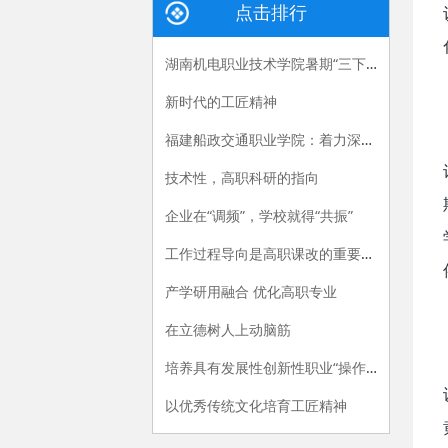
点击排行
湖南机电职业技术学院暑期“三下乡”：长大后，我就成了你
新时代的工匠精神
福建船政交通职业学院：着力深化产教融合，“六招”助推职教供给侧改革
技术性，高职科研的指向
企业在“调频”，学校就得“共振”
工作过程导向是高职课改的重要指导原则
产学研用融合 优化高职专业
在立德树人上动脑筋
培养具有发展性创新性职业“操作手”
以优秀传统文化培育工匠精神