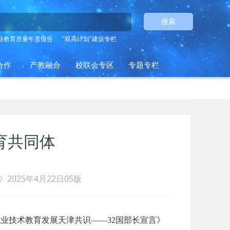
搜索
业教育质量年度报告
"双高计划"建设专栏
合作
产教融合
校联会专区
专题专栏
育共同体
2025年4月22日05版
业技术教育发展天津共识——32国部长宣言》