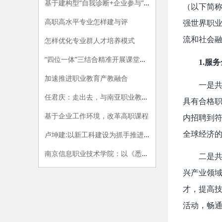
基于建构型“自我诊断+企业参与”的专业评价指标体系构建研究
（以下简称
高职高水平专业怎样建与评
强世界职业
流和社会
怎样优化专业群人才培养模式
“四位一体”三结合精准开展课堂教学评价的探索与实践
1.
服务
加速推进职业教育产教融合
一是
任君庆：走出去，与南亚职业教育牵手
具有合格
基于企业工作环境，改革高职课程
内招聘到
全球经济
卢坤建:以新工科建设为抓手推进高职院校供给侧改革
南京信息职业技术学院：以《悉尼协议》为范式，开展专业内涵建设
二是
兴产业领
才，提高
活动，畅