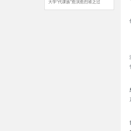
大学“代课族”愈演愈烈谁之过