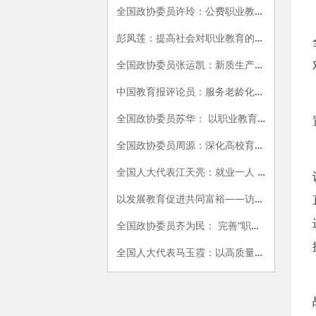
全国政协委员许玲：公费职业教育师范生需要政策支持
彭凤莲：提高社会对职业教育的重视程度
全国政协委员张运凯：新质生产力人才培养 职业教育发挥至关重要作用
中国教育报评论员：服务老龄化社会应是职教“重要赛道”
​全国政协委员苏华： 以职业教育提升促高质量就业
全国政协委员周源：深化高校育人模式改革提高人才自主培养能力
全国人大代表江天亮：就业一人 幸福一家 带动一方
以发展教育促进共同富裕——访全国政协委员吴志明
全国政协委员齐为民： 完善“职教高考”制度形成标准化组织流程
全国人大代表马玉霞：以高质量职业教育助力发展新质生产力