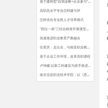
基于建构型“自我诊断+企业参与”的专业评价指标体系构建研究
高职高水平专业怎样建与评
怎样优化专业群人才培养模式
“四位一体”三结合精准开展课堂教学评价的探索与实践
加速推进职业教育产教融合
任君庆：走出去，与南亚职业教育牵手
基于企业工作环境，改革高职课程
卢坤建:以新工科建设为抓手推进高职院校供给侧改革
南京信息职业技术学院：以《悉尼协议》为范式，开展专业内涵建设