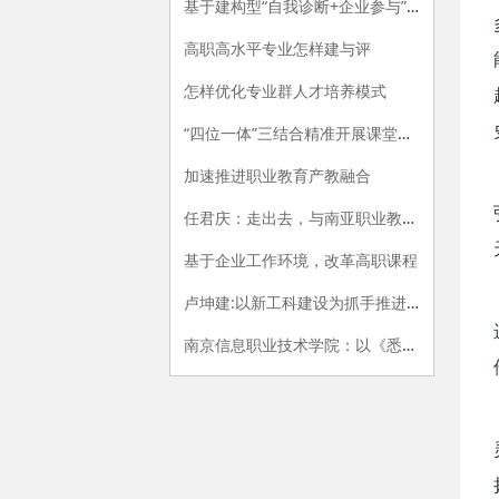
基于建构型“自我诊断+企业参与”的专业评价指标体系构建研究
高职高水平专业怎样建与评
怎样优化专业群人才培养模式
“四位一体”三结合精准开展课堂教学评价的探索与实践
加速推进职业教育产教融合
任君庆：走出去，与南亚职业教育牵手
基于企业工作环境，改革高职课程
卢坤建:以新工科建设为抓手推进高职院校供给侧改革
南京信息职业技术学院：以《悉尼协议》为范式，开展专业内涵建设